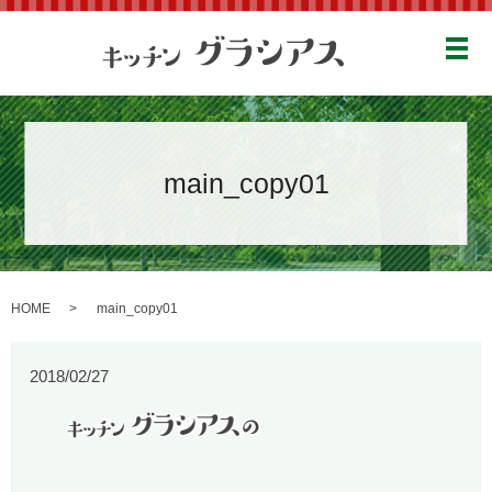
メ
main_copy01
HOME
main_copy01
2018/02/27