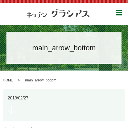
メ
main_arrow_bottom
HOME
main_arrow_bottom
2018/02/27