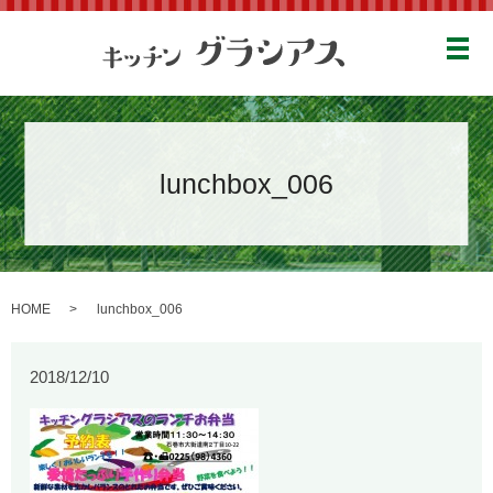
メ
lunchbox_006
HOME
lunchbox_006
2018/12/10