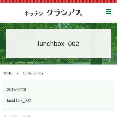
メ
lunchbox_002
HOME
lunchbox_002
2018/02/28
lunchbox_002