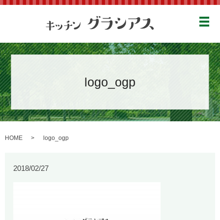
メ
logo_ogp
HOME
logo_ogp
2018/02/27