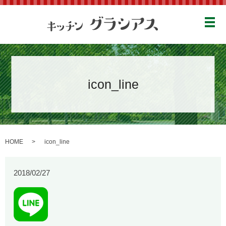
メ
icon_line
HOME
icon_line
2018/02/27