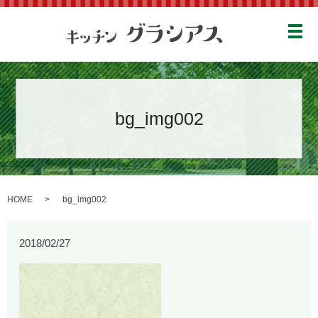
メ
bg_img002
HOME
bg_img002
2018/02/27